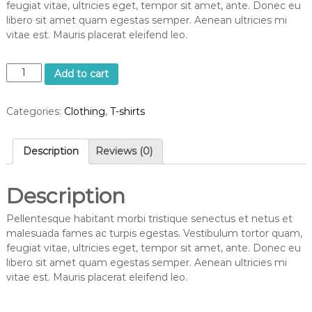
feugiat vitae, ultricies eget, tempor sit amet, ante. Donec eu
libero sit amet quam egestas semper. Aenean ultricies mi
vitae est. Mauris placerat eleifend leo.
N
Add to cart
i
n
Categories:
Clothing
,
T-shirts
j
a
S
Description
Reviews (0)
i
l
h
Description
o
u
Pellentesque habitant morbi tristique senectus et netus et
e
malesuada fames ac turpis egestas. Vestibulum tortor quam,
t
feugiat vitae, ultricies eget, tempor sit amet, ante. Donec eu
t
libero sit amet quam egestas semper. Aenean ultricies mi
e
vitae est. Mauris placerat eleifend leo.
q
u