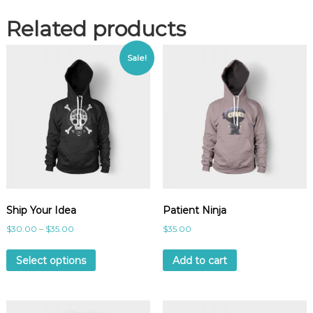
a
n
Related products
t
i
Sale!
t
y
Ship Your Idea
Patient Ninja
$
30.00
–
$
35.00
$
35.00
Select options
Add to cart